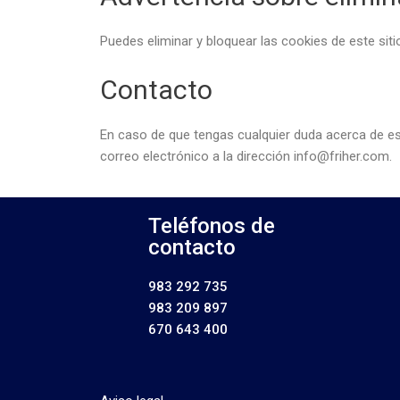
Puedes eliminar y bloquear las cookies de este sit
Contacto
En caso de que tengas cualquier duda acerca de est
correo electrónico a la dirección info@friher.com.
Teléfonos de
contacto
983 292 735
983 209 897
670 643 400