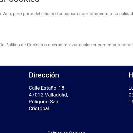
io Web, pero parte del sitio no funcionará correctamente o su calida
a Política de Cookies o quieras realizar cualquier comentario sobr
Dirección
H
Calle Estaño, 18,
L
47012 Valladolid,
0
Polígono San
1
Cristóbal