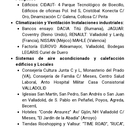
Edificios: CIDAUT- 4 Parque Tecnológico de Boecillo,
Edificios de oficinas Pol. Ind S, Cristóbal: Konecta C/
Oro, Dinamización C/ Galena, Collosa C/ Pirita
Climatización y Ventilación Instalaciones industriales:
Bancos ensayo: DACIA: Titú (Rumania), JAGUAR:
Coventry (Reino Unido), RENAULT: Valladolid y Lardy,
(Francia), NISSAN (Méjico) MAHLE (Valencia)
Factoría EUROVO Aldeamayor, Valladolid, Bodegas
LEGARIS Curiel de Duero
Sistemas de aire acondicionado y calefacción
edificios y Locales
Consejería Cultura Junta C y L, Monasterio del Prado
(VA), Consejería de Familia C/ Mieses, Centro Salud
Laboral, Anto Hospital Militar Casa Consistorial
VALLADOLID
Iglesias San Martín, San Pedro, San Andrés o San Juan
en Valladolid, de S. Pablo en Peñafiel, Poyos, Agreda,
Becerril,
Hoteles: “Conde Ansurez” Av/ Gijón, NH Valladolid C/
Mieses, “El Jardín de la Abadía” (Arroyo)
Tiendas Rioshopping y Vallsur: “TIME ROAD”, “RUCA”,